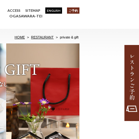
ACCESS
SITEMAP
ENGLISH
ご予約
OGASAWARA-TEI
HOME
>
RESTAURANT
>
private & gift