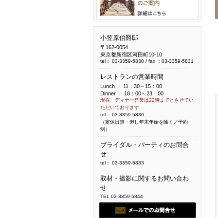
小笠原伯爵邸
〒162-0054
東京都新宿区河田町10-10
tel：
03-3359-5830
/ fax ：03-3359-5831
レストランの営業時間
Lunch ： 11：30～15：00
Dinner ： 18：00～23：00
現在、ディナー営業は22時までとさせてい
ただいております
tel：
03-3359-5830
（定休日無・但し年末年始を除く／予約
制）
ブライダル・パーティのお問合
せ
tel：
03-3359-5833
取材・撮影に関するお問い合わ
せ
TEL
03-3359-5844